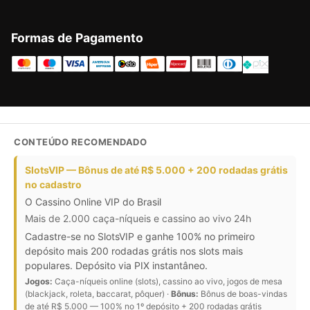
Formas de Pagamento
CONTEÚDO RECOMENDADO
SlotsVIP — Bônus de até R$ 5.000 + 200 rodadas grátis
no cadastro
O Cassino Online VIP do Brasil
Mais de 2.000 caça-níqueis e cassino ao vivo 24h
Cadastre-se no SlotsVIP e ganhe 100% no primeiro
depósito mais 200 rodadas grátis nos slots mais
populares. Depósito via PIX instantâneo.
Jogos:
Caça-níqueis online (slots), cassino ao vivo, jogos de mesa
(blackjack, roleta, baccarat, pôquer) ·
Bônus:
Bônus de boas-vindas
de até R$ 5.000 — 100% no 1º depósito + 200 rodadas grátis